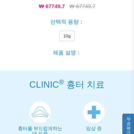
₩
67749.7
₩ 67749.7
선택적 용량：
10g
제품 설명：
®
CLINIC
흉터 치료
무
료
평
흉터를 부드럽게하는
임상 증
가
데 도움