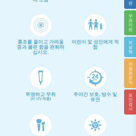
판
무
료
치
료
홍조를 줄이고 가려움
어린이 및 성인에게 적
보
증과 불편 함을 완화하
합
살
핌
십시오.
인
증
된
문
의
투명하고 무취
주야간 보호, 방수 및
보
(비 UV 제품)
유연
안
검
사